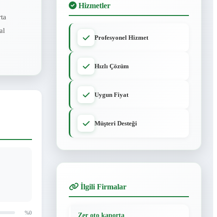
Hizmetler
rta
al
Profesyonel Hizmet
Hızlı Çözüm
Uygun Fiyat
Müşteri Desteği
İlgili Firmalar
%0
Zer oto kaporta