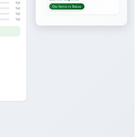
%0
Oto Servis ve Bakım
%0
%0
%0