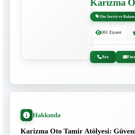
Karizma O
Oto Servis ve Bakım
301 Ziyaret
Ara
Ema
Hakkında
Karizma Oto Tamir Atölyesi: Güveni