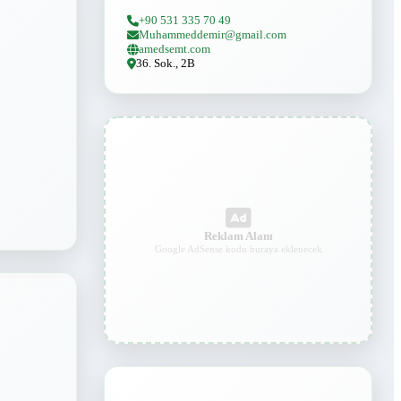
+90 531 335 70 49
Muhammeddemir@gmail.com
amedsemt.com
36. Sok., 2B
Reklam Alanı
Google AdSense kodu buraya eklenecek