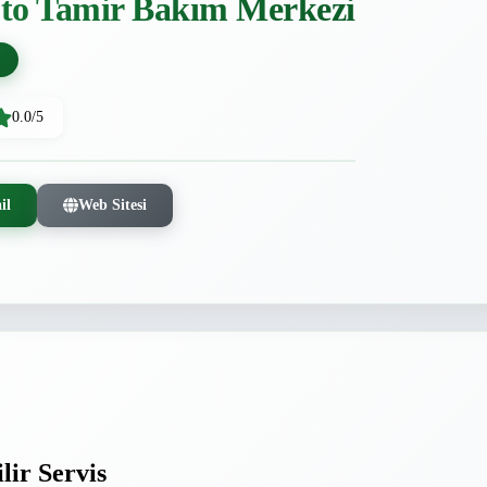
to Tamir Bakım Merkezi
0.0/5
il
Web Sitesi
lir Servis