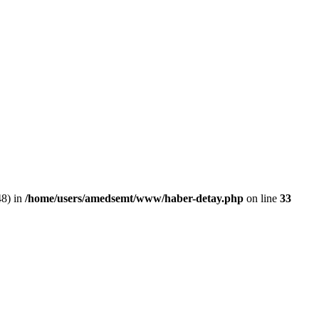
48) in
/home/users/amedsemt/www/haber-detay.php
on line
33