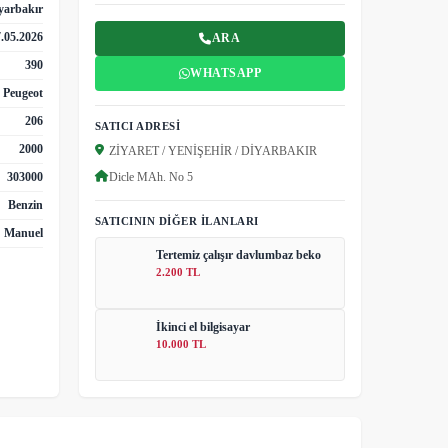
yarbakır
.05.2026
ARA
390
WHATSAPP
Peugeot
206
SATICI ADRESI
2000
ZİYARET / YENİŞEHİR / DİYARBAKIR
303000
Dicle MAh. No 5
Benzin
SATICININ DIĞER İLANLARI
Manuel
Tertemiz çalışır davlumbaz beko
2.200 TL
İkinci el bilgisayar
10.000 TL