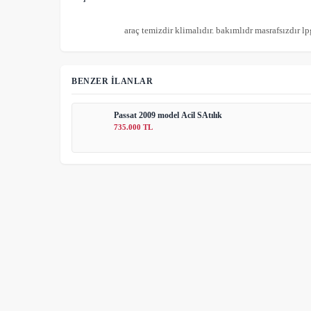
                        araç temizdir klimalıdır. bakımlıdr masr
BENZER İLANLAR
Passat 2009 model Acil SAtılık
735.000 TL